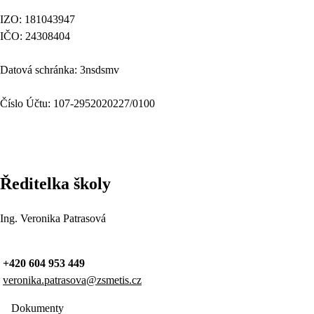
IZO: 181043947
IČO: 24308404
Datová schránka: 3nsdsmv
Číslo Účtu: 107-2952020227/0100
Ředitelka školy
Ing. Veronika Patrasová
+420 604 953 449
veronika.patrasova@zsmetis.cz
Dokumenty