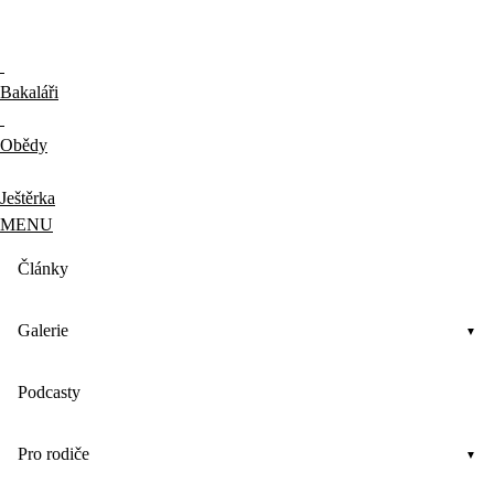
Bakaláři
Obědy
Ještěrka
MENU
Články
Galerie
Podcasty
Pro rodiče