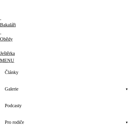
Bakaláři
Obědy
Ještěrka
MENU
Články
Galerie
Podcasty
Pro rodiče