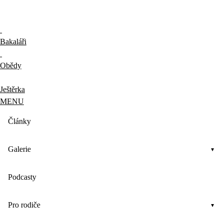
Bakaláři
Obědy
Ještěrka
MENU
Články
Galerie
Podcasty
Pro rodiče