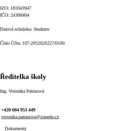
IZO: 181043947
IČO: 24308404
Datová schránka: 3nsdsmv
Číslo Účtu: 107-2952020227/0100
Ředitelka školy
Ing. Veronika Patrasová
+420 604 953 449
veronika.patrasova@zsmetis.cz
Dokumenty