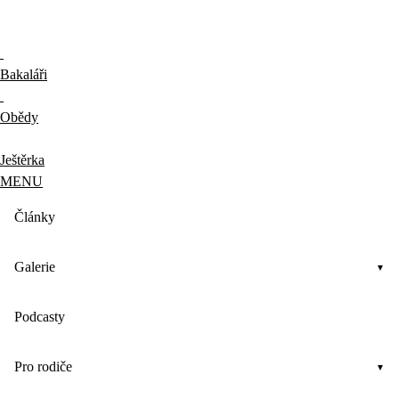
Bakaláři
Obědy
Ještěrka
MENU
Články
Galerie
Podcasty
Pro rodiče