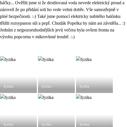
háčky... Ověřili jsme si že destilovaná voda nevede elektrický proud a
zároveň že po přidání soli ho vede velmi dobře. Vše samozřejmě v
plné bezpečnosti. :-) Také jsme pomocí elektricky nabitého balónku
třídili rozsypanou sůl a pepř. Chudák Popelka by nám asi záviděla... :)
Jedním z nejpozoruhodnějších jevů večera byla ovšem fronta na
výrobu popcornu v mikrovlnné troubě. :-)
fyzika
fyzika
fyzika
fyzika
fyzika
fyzika