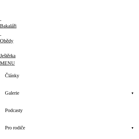
Bakaláři
Obědy
Ještěrka
MENU
Články
Galerie
Podcasty
Pro rodiče