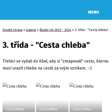
MENU
Úvodní strana
»
Galerie
»
Školní rok 2023 - 2024
»
3. třída - "Cesta chleba"
3. třída - "Cesta chleba"
Třeťáci se vydali do Kbel, aby si "zmapovali" cestu, kterou
musí urazit chleba na cestě za svým vznikem. :-)
Cesta chleba
Cesta chleba
Cesta chleba