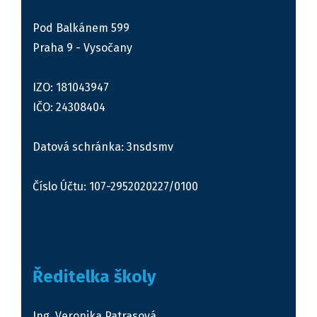
Pod Balkánem 599
Praha 9 - Vysočany
IZO: 181043947
IČO: 24308404
Datová schránka: 3nsdsmv
Číslo Účtu: 107-2952020227/0100
Ředitelka školy
Ing. Veronika Patrasová