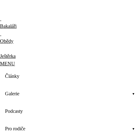
Bakaláři
Obědy
Ještěrka
MENU
Články
Galerie
Podcasty
Pro rodiče