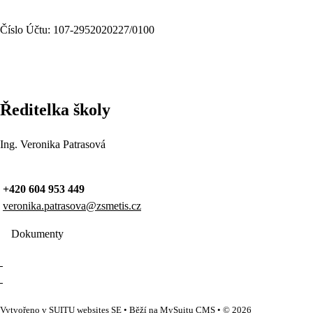
Číslo Účtu: 107-2952020227/0100
Ředitelka školy
Ing. Veronika Patrasová
+420 604 953 449
veronika.patrasova@zsmetis.cz
Dokumenty
Vytvořeno v
SUITU websites SE
• Běží na
MySuitu CMS
• © 2026