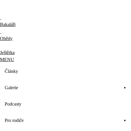
Bakaláři
Obědy
Ještěrka
MENU
Články
Galerie
Podcasty
Pro rodiče