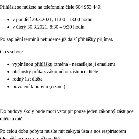
Přihlásit se můžete na telefonním čísle 604 953 449:
v pondělí 29.3.2021, 11:00 –13:00 hodin
v úterý 30.3.2021, 8:30 – 9:30 hodin
Po zaplnění termínů nebudeme již další přihlášky přijímat.
Co s sebou:
vyplněnou
přihlášku
(změna - nezasílejte ji emailem)
občanský průkaz zákonného zástupce dítěte
rodný list dítěte
povolení k pobytu (cizinci)
Do budovy školy bude moci vstoupit pouze jeden zákonný zástupce
dítěte a dítě.
Po celou dobu pobytu musíte mít zakrytá ústa a nos respirátorem
(dospělá osoba) a rouškou dítě.