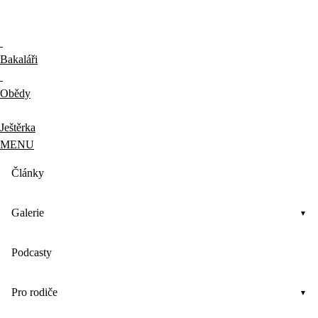
Bakaláři
Obědy
Ještěrka
MENU
Články
Galerie
Podcasty
Pro rodiče