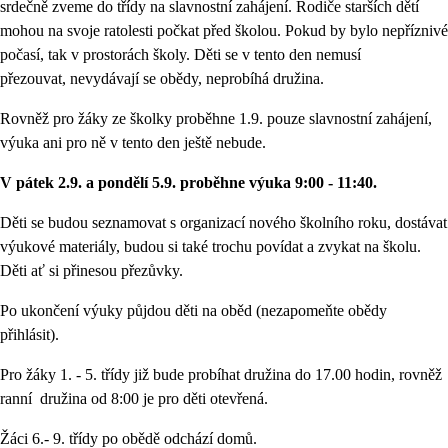
srdečně zveme do třídy na slavnostní zahájení. Rodiče starších dětí
mohou na svoje ratolesti počkat před školou. Pokud by bylo nepříznivé
počasí, tak v prostorách školy. Děti se v tento den nemusí
přezouvat, nevydávají se obědy, neprobíhá družina.
Rovněž pro žáky ze školky proběhne 1.9. pouze slavnostní zahájení,
výuka ani pro ně v tento den ještě nebude.
V pátek 2.9. a pondělí 5.9. proběhne výuka 9:00 - 11:40.
Děti se budou seznamovat s organizací nového školního roku, dostávat
výukové materiály, budou si také trochu povídat a zvykat na školu.
Děti ať si přinesou přezůvky.
Po ukončení výuky půjdou děti na oběd (nezapomeňte obědy
přihlásit).
Pro žáky 1. - 5. třídy již bude probíhat družina do 17.00 hodin, rovněž
ranní družina od 8:00 je pro děti otevřená.
Žáci 6.- 9. třídy po obědě odchází domů.