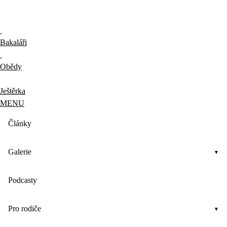
Bakaláři
Obědy
Ještěrka
MENU
Články
Galerie
Podcasty
Pro rodiče