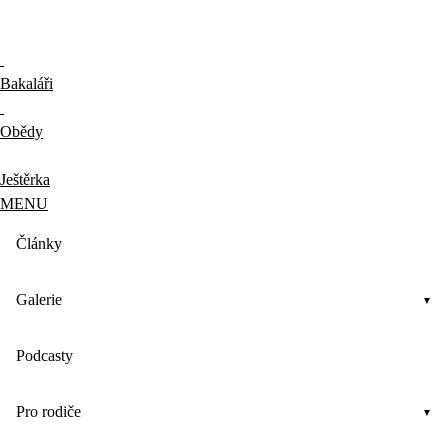
Bakaláři
Obědy
Ještěrka
MENU
Články
Galerie
Podcasty
Pro rodiče