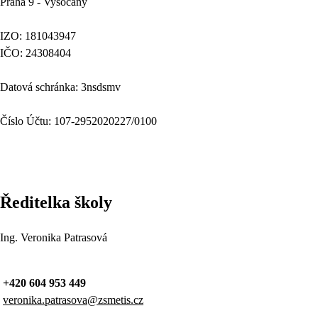
Praha 9 - Vysočany
IZO: 181043947
IČO: 24308404
Datová schránka: 3nsdsmv
Číslo Účtu: 107-2952020227/0100
Ředitelka školy
Ing. Veronika Patrasová
+420 604 953 449
veronika.patrasova@zsmetis.cz