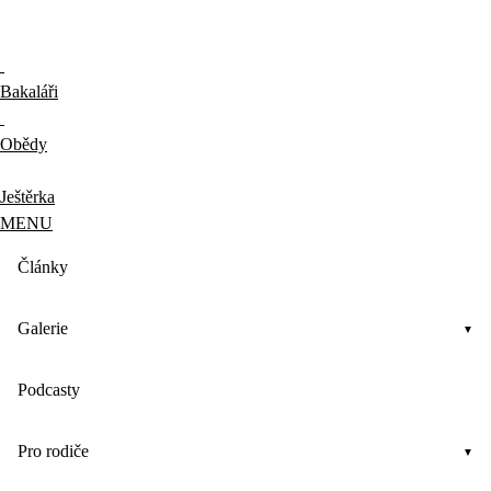
Bakaláři
Obědy
Ještěrka
MENU
Články
Galerie
Podcasty
Pro rodiče