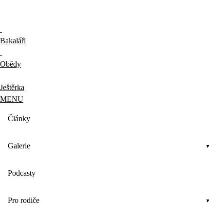
Bakaláři
Obědy
Ještěrka
MENU
Články
Galerie
Podcasty
Pro rodiče