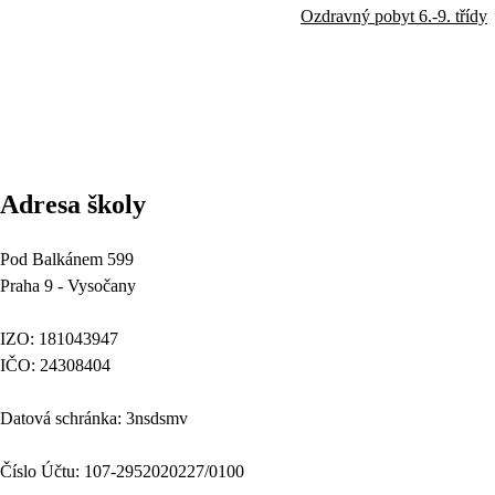
Ozdravný pobyt 6.-9. třídy
Adresa školy
Pod Balkánem 599
Praha 9 - Vysočany
IZO: 181043947
IČO: 24308404
Datová schránka: 3nsdsmv
Číslo Účtu: 107-2952020227/0100