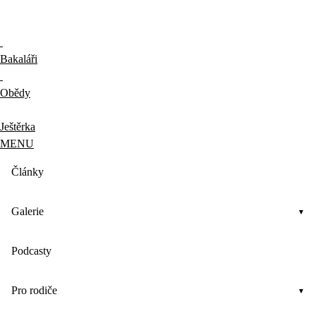
Bakaláři
Obědy
Ještěrka
MENU
Články
Galerie
Podcasty
Pro rodiče