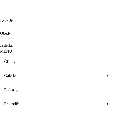
Bakaláři
Obědy
Ještěrka
MENU
Články
Galerie
Podcasty
Pro rodiče