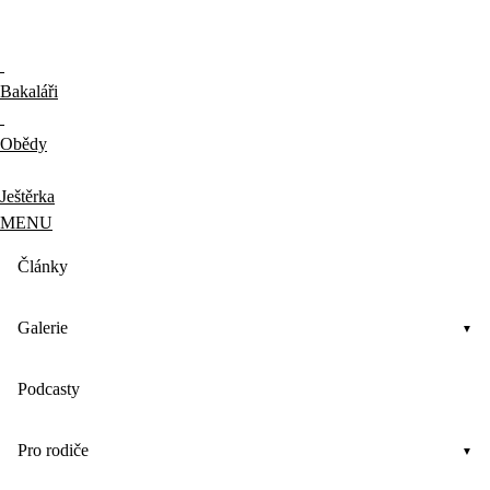
Bakaláři
Obědy
Ještěrka
MENU
Články
Galerie
Podcasty
Pro rodiče