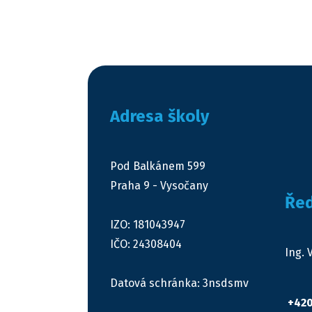
Adresa školy
Pod Balkánem 599
Praha 9 - Vysočany
Řed
IZO: 181043947
IČO: 24308404
Ing. 
Datová schránka: 3nsdsmv
+420