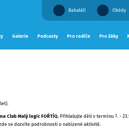
Bakaláři
Obědy
ky
Galerie
Podcasty
Pro rodiče
Pro žáky
let).
 na Club Malý logic FOŘTÍQ.
Přihlašujte děti v termínu 7. - 23
 zde se dozvíte podrobnosti o nabízené aktivitě.