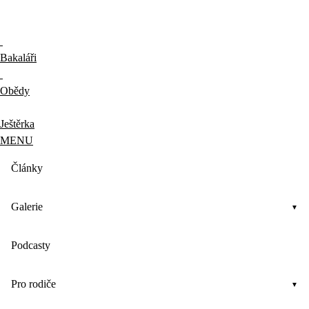
Bakaláři
Obědy
Ještěrka
MENU
Články
Galerie
Podcasty
Pro rodiče