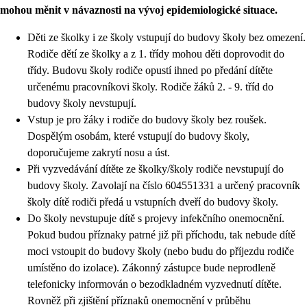
mohou měnit v návaznosti na vývoj epidemiologické situace.
Děti ze školky i ze školy vstupují do budovy školy bez omezení.
Rodiče dětí ze školky a z 1. třídy mohou děti doprovodit do
třídy. Budovu školy rodiče opustí ihned po předání dítěte
určenému pracovníkovi školy. Rodiče žáků 2. - 9. tříd do
budovy školy nevstupují.
Vstup je pro žáky i rodiče do budovy školy bez roušek.
Dospělým osobám, které vstupují do budovy školy,
doporučujeme zakrytí nosu a úst.
Při vyzvedávání dítěte ze školky/školy rodiče nevstupují do
budovy školy. Zavolají na číslo 604551331 a určený pracovník
školy dítě rodiči předá u vstupních dveří do budovy školy.
Do školy nevstupuje dítě s projevy infekčního onemocnění.
Pokud budou příznaky patrné již při příchodu, tak nebude dítě
moci vstoupit do budovy školy (nebo budu do příjezdu rodiče
umístěno do izolace). Zákonný zástupce bude neprodleně
telefonicky informován o bezodkladném vyzvednutí dítěte.
Rovněž při zjištění příznaků onemocnění v průběhu