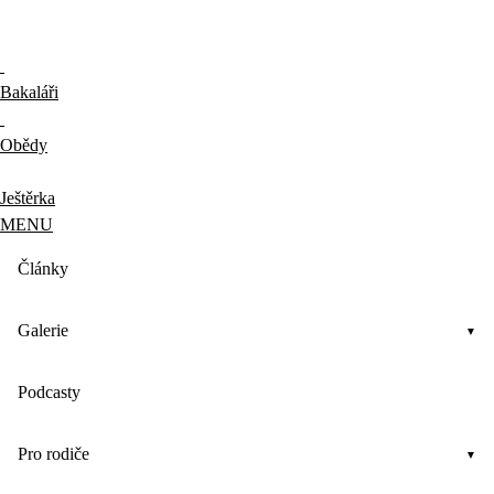
Bakaláři
Obědy
Ještěrka
MENU
Články
Galerie
Podcasty
Pro rodiče