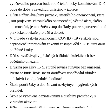
vyučovacího procesu bude rodič telefonicky kontaktován. Dítě
bude do doby vyzvednutí umístěno v izolace.
Dítěti s přetrvávajícími příznaky infekčního onemocnění, které
jsou projevem chronického onemocnění, včetně alergického
onemocnění, je umožněn vstup do školy pouze s potvrzením od
praktického lékaře pro děti a dorost.
V případě výskytu onemocnění COVID - 19 ve škole jsou
neprodleně informováni zákonní zástupci dětí a KHS určí další
potřebné kroky.
Děti se vzdělávají v příslušných třídních kolektivech bez
početního omezení.
Družina pro žáky 1.- 5. stupně rovněž funguje bez omezení.
Přesto se bude škola snažit dodržovat uspořádání třídních
kolektivů i v odpoledních hodinách.
Škola poučí žáky o dodržování nezbytných hygienických
pravidel.
Škola je vybavená dezinfekčními a čistícími prostředky s
virucidní aktivitou.
Všichni pracovníci školy jsou seznámeni s potřebnými