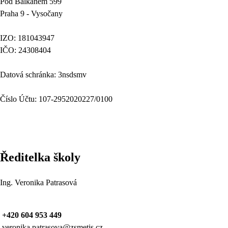
Pod Balkánem 599
Praha 9 - Vysočany
IZO: 181043947
IČO: 24308404
Datová schránka: 3nsdsmv
Číslo Účtu: 107-2952020227/0100
Ředitelka školy
Ing. Veronika Patrasová
+420 604 953 449
veronika.patrasova@zsmetis.cz