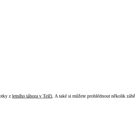
otky z
letního tábora v Telči
. A také si můžete prohlédnout několik záb