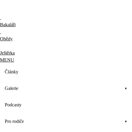
Bakaláři
Obědy
Ještěrka
MENU
Články
Galerie
Podcasty
Pro rodiče